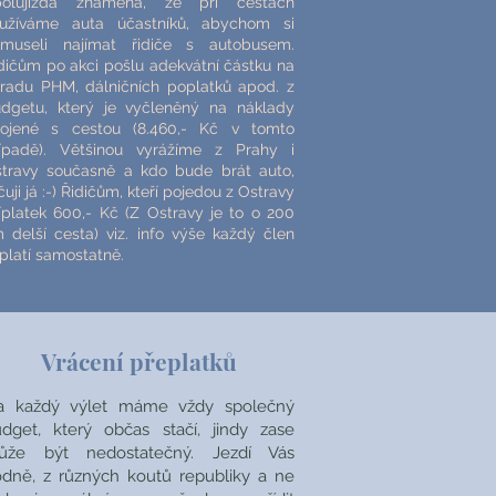
polujízda znamená, že při cestách
užíváme auta účastníků, abychom si
museli najímat řidiče s autobusem.
dičům po akci pošlu adekvátní částku na
radu PHM, dálničních poplatků apod. z
dgetu, který je vyčleněný na náklady
ojené s cestou (8.460,- Kč v tomto
ípadě). Většinou vyrážíme z Prahy i
travy současně a kdo bude brát auto,
čuji já :-) Řidičům, kteří pojedou z Ostravy
íplatek 600,- Kč (Z Ostravy je to o 200
 delší cesta) viz. info výše každý člen
platí samostatně.
Vrácení přeplatků
a každý výlet máme vždy společný
dget, který občas stačí, jindy zase
ůže být nedostatečný. Jezdí Vás
dně, z různých koutů republiky a ne