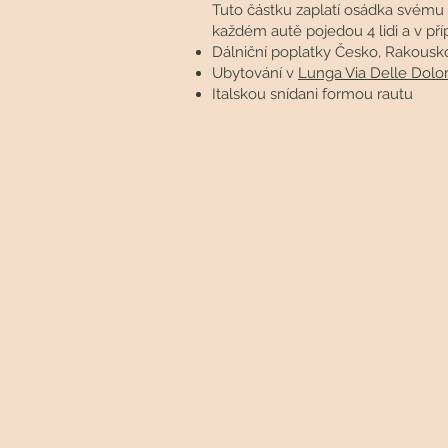
Tuto částku zaplatí osádka svému ři
každém autě pojedou 4 lidi a v pří
Dálniční poplatky Česko, Rakousko 
Ubytování v
Lunga Via Delle Dolom
Italskou snídani formou rautu