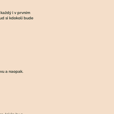
 každý i v prvním
kud si kdokoli bude
avu a naopak.