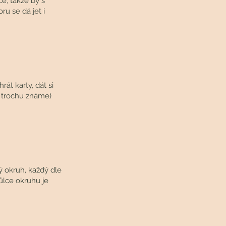
ce, takže by s
ru se dá jet i
át karty, dát si
en trochu známe)
ý okruh, každý dle
půlce okruhu je