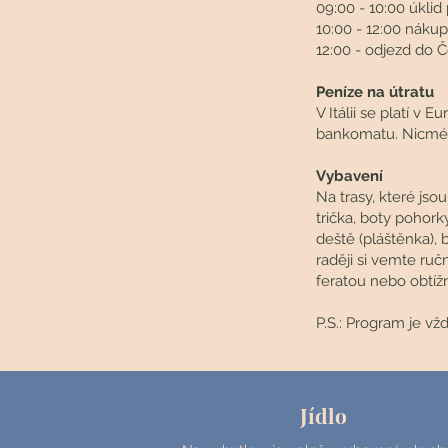
09:00 - 10:00 úklid
10:00 - 12:00 nákup
12:00 - odjezd do Č
Peníze na útratu
V Itálii se platí v 
bankomatu. Nicméně 
Vybavení
Na trasy, které js
trička, boty pohor
deště (pláštěnka),
raději si vemte ruč
feratou nebo obtížn
P.S.: Program je vž
Jídlo