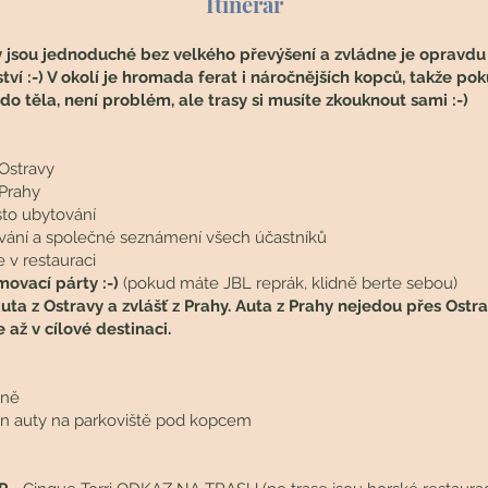
Itinerář
y jsou jednoduché bez velkého převýšení a zvládne je opravdu
tví :-) V okolí je hromada ferat i náročnějších kopců, takže po
do těla, není problém, ale trasy si musíte zkouknout sami :-)
 Ostravy
 Prahy
sto ubytování
ování a společné seznámení všech účastníků
e v restauraci
movací párty
:-)
(pokud máte JBL reprák, klidně berte sebou)
 auta z Ostravy a zvlášť z Prahy. Auta z Prahy nejedou přes Ostr
 až v cílové destinaci.
aně
un auty na parkoviště pod kopcem