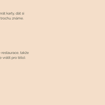
t karty, dát si
en trochu známe.
 restaurace, takže
rátit pro tělo).