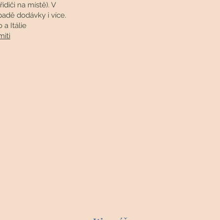
diči na místě). V
padě dodávky i více.
a Itálie
iti